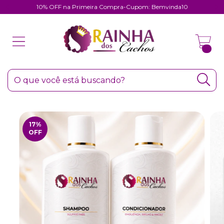
10% OFF na Primeira Compra-Cupom: Bemvinda10
0
17
%
OFF