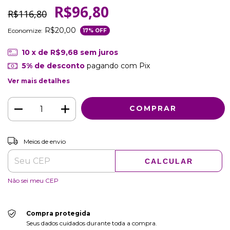
R$96,80
R$116,80
R$20,00
Economize:
17
% OFF
10
x de
R$9,68
sem juros
5% de desconto
pagando com Pix
Ver mais detalhes
ALTERAR CEP
Entregas para o CEP:
Meios de envio
CALCULAR
Não sei meu CEP
Compra protegida
Seus dados cuidados durante toda a compra.