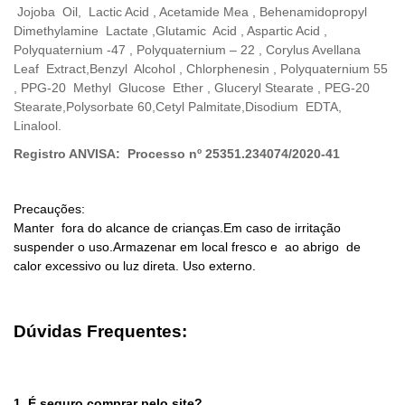
Jojoba Oil, Lactic Acid , Acetamide Mea , Behenamidopropyl
Dimethylamine Lactate ,Glutamic Acid , Aspartic Acid ,
Polyquaternium -47 , Polyquaternium – 22 , Corylus Avellana
Leaf Extract,Benzyl Alcohol , Chlorphenesin , Polyquaternium 55
, PPG-20 Methyl Glucose Ether , Gluceryl Stearate , PEG-20
Stearate,Polysorbate 60,Cetyl Palmitate,Disodium EDTA,
Linalool.
Registro ANVISA: Processo nº 25351.234074/2020-41
Precauções:
Manter fora do alcance de crianças.Em caso de irritação
suspender o uso.Armazenar em local fresco e ao abrigo de
calor excessivo ou luz direta. Uso externo.
Dúvidas Frequentes:
1. É seguro comprar pelo site?