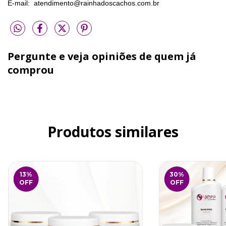
E-mail:  
atendimento@rainhadoscachos.com.br
Pergunte e veja opiniões de quem já
comprou
Produtos similares
13
%
30
%
OFF
OFF